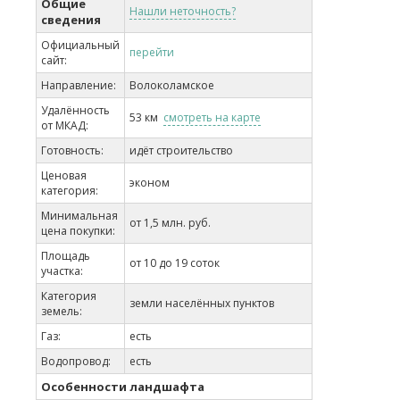
Общие
Нашли неточность?
сведения
Официальный
перейти
сайт:
Направление:
Волоколамское
Удалённость
53 км
смотреть на карте
от МКАД:
Готовность:
идёт строительство
Ценовая
эконом
категория:
Минимальная
от 1,5 млн. руб.
цена покупки:
Площадь
от 10 до 19 соток
участка:
Категория
земли населённых пунктов
земель:
Газ:
есть
Водопровод:
есть
Особенности ландшафта