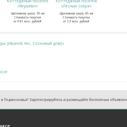
Коттеджный посёлок
Коттеджный посёлок
«Якушево»
«Лесные озера»
Щелковское шоссе, 39 км
Щелковское шоссе, 85 км
Стоимость покупки
Стоимость покупки
от 9.81 млн. рублей
от 3.9 млн. рублей
ры (Иванов лес, Сосновый дом)»
оссе
 в Подмосковье? Зарегистрируйтесь и размещайте бесплатные объявле
висе