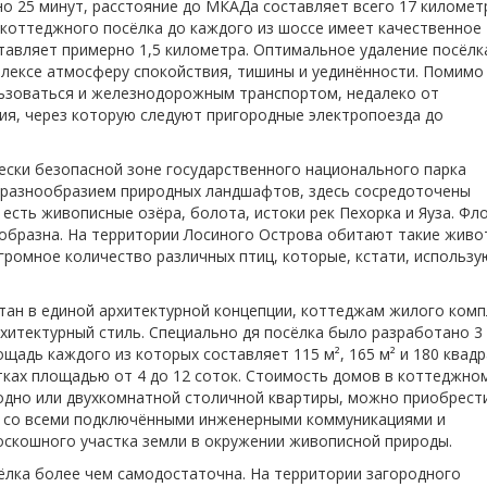
о 25 минут, расстояние до МКАДа составляет всего 17 километ
 коттеджного посёлка до каждого из шоссе имеет качественное
тавляет примерно 1,5 километра. Оптимальное удаление посёлк
лексе атмосферу спокойствия, тишины и уединённости. Помимо
ьзоваться и железнодорожным транспортом, недалеко от
ия, через которую следуют пригородные электропоезда до
ески безопасной зоне государственного национального парка
т разнообразием природных ландшафтов, здесь сосредоточены
есть живописные озёра, болота, истоки рек Пехорка и Яуза. Фл
образна. На территории Лосиного Острова обитают такие живо
 огромное количество различных птиц, которые, кстати, использу
тан в единой архитектурной концепции, коттеджам жилого комп
рхитектурный стиль. Специально дя посёлка было разработано 3
щадь каждого из которых составляет 115 м², 165 м² и 180 квад
тках площадью от 4 до 12 соток. Стоимость домов в коттеджно
одно или двухкомнатной столичной квартиры, можно приобрест
 со всеми подключёнными инженерными коммуникациями и
оскошного участка земли в окружении живописной природы.
ёлка более чем самодостаточна. На территории загородного