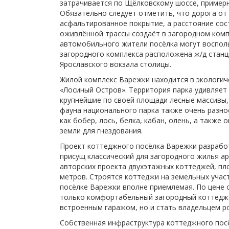
затрачивается по Щёлковскому шоссе, примерн
Обязательно следует отметить, что дорога от
асфальтированное покрытие, а расстояние сос
оживлённой трассы создаёт в загородном комп
автомобильного жители посёлка могут воспол
загородного комплекса расположена ж/д станц
Ярославского вокзала столицы.
Жилой комплекс Варежки находится в экологич
«Лосиный Остров». Территория парка удивляе
крупнейшие по своей площади лесные массивы, 
фауна национального парка также очень разно
как бобер, лось, белка, кабан, олень, а также
земли для гнездования.
Проект коттеджного посёлка Варежки разрабо
присущ классический для загородного жилья а
авторских проекта двухэтажных коттеджей, пло
метров. Строятся коттеджи на земельных учас
посёлке Варежки вполне приемлемая. По цене 
только комфортабельный загородный коттедж
встроенным гаражом, но и стать владельцем р
Собственная инфраструктура коттеджного пос