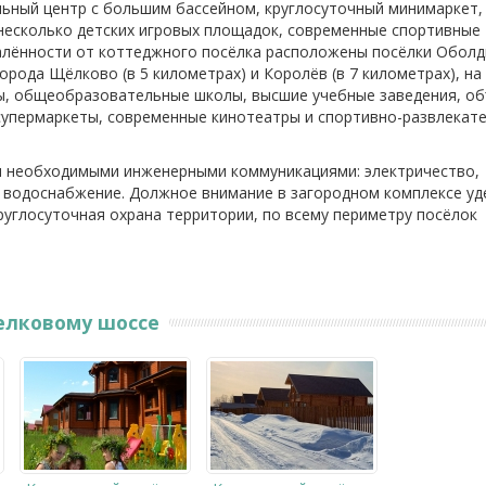
ьный центр с большим бассейном, круглосуточный минимаркет,
несколько детских игровых площадок, современные спортивные
алённости от коттеджного посёлка расположены посёлки Оболд
орода Щёлково (в 5 километрах) и Королёв (в 7 километрах), на
ы, общеобразовательные школы, высшие учебные заведения, о
супермаркеты, современные кинотеатры и спортивно-развлекат
и необходимыми инженерными коммуникациями: электричество,
и водоснабжение. Должное внимание в загородном комплексе уд
руглосуточная охрана территории, по всему периметру посёлок
елковому шоссе