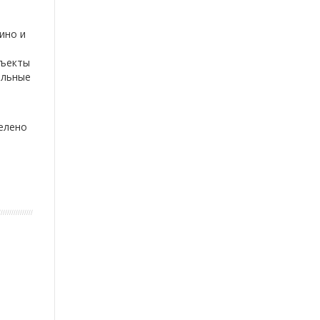
ино и
бъекты
ельные
елено