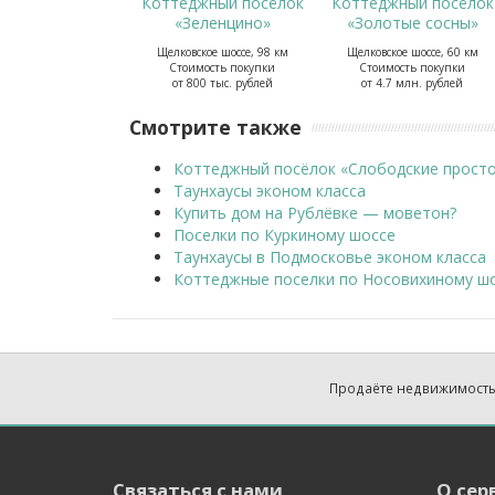
Коттеджный посёлок
Коттеджный посёлок
«Зеленцино»
«Золотые сосны»
Щелковское шоссе, 98 км
Щелковское шоссе, 60 км
Стоимость покупки
Стоимость покупки
от 800 тыс. рублей
от 4.7 млн. рублей
Смотрите также
Коттеджный посёлок «Слободские просто
Таунхаусы эконом класса
Купить дом на Рублёвке — моветон?
Поселки по Куркиному шоссе
Таунхаусы в Подмосковье эконом класса
Коттеджные поселки по Носовихиному ш
Продаёте недвижимость
Связаться с нами
О сер