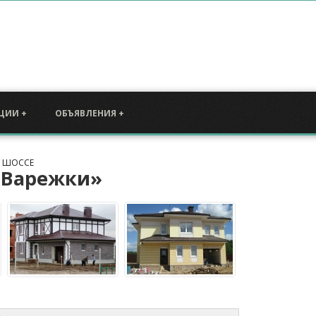
Специальн
об объектах загородной недвижимости за
Для тех, кто р
коттеджных посёлков вдоль основных
Московской обл
одмосковье
. Сайт также будет полезен тем
том, как
купить
, коттедж, домовладение или земельный
могут представ
эконом класса
и
Подмосковье
.
ЦИИ +
ОБЪЯВЛЕНИЯ +
 ШОССЕ
«Варежки»