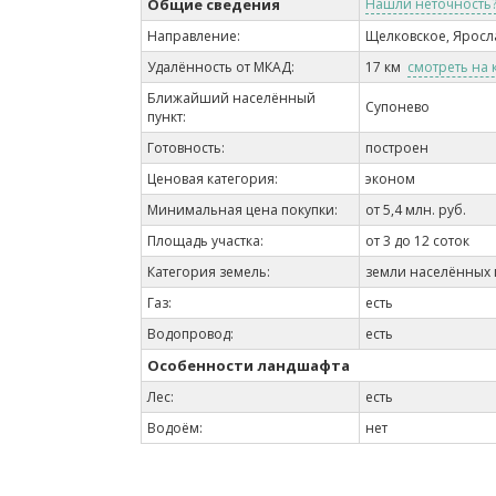
Общие сведения
Нашли неточность
Направление:
Щелковское, Яросл
Удалённость от МКАД:
17 км
смотреть на 
Ближайший населённый
Супонево
пункт:
Готовность:
построен
Ценовая категория:
эконом
Минимальная цена покупки:
от 5,4 млн. руб.
Площадь участка:
от 3 до 12 соток
Категория земель:
земли населённых 
Газ:
есть
Водопровод:
есть
Особенности ландшафта
Лес:
есть
Водоём:
нет