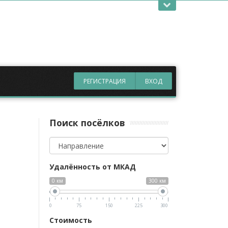
ые темы
ассматривает вопрос постоянного проживания в
асти с пропиской, актуальна будет информация о
 дом в Подмосковье для ПМЖ
, а также интерес
лять такие бюджетные варианты, как
таунхаусы
ли возможность
купить дом в деревне в
РЕГИСТРАЦИЯ
ВХОД
Поиск посёлков
Направление
Удалённость от МКАД
0 км
300 км
0
75
150
225
300
Стоимость