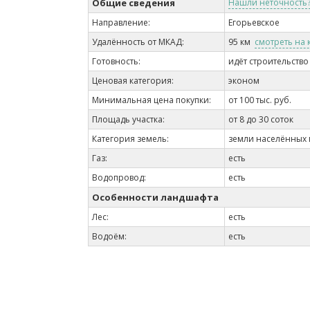
Общие сведения
Нашли неточность
Направление:
Егорьевское
Удалённость от МКАД:
95 км
смотреть на 
Готовность:
идёт строительство
Ценовая категория:
эконом
Минимальная цена покупки:
от 100 тыс. руб.
Площадь участка:
от 8 до 30 соток
Категория земель:
земли населённых 
Газ:
есть
Водопровод:
есть
Особенности ландшафта
Лес:
есть
Водоём:
есть