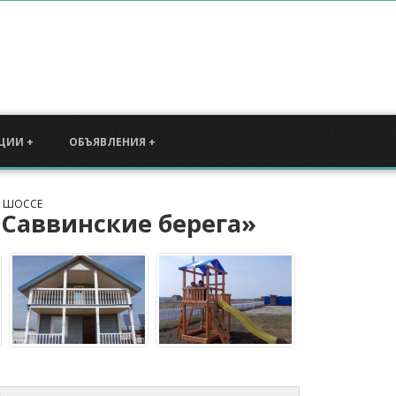
Специальн
об объектах загородной недвижимости за
Для тех, кто р
коттеджных посёлков вдоль основных
Московской обл
одмосковье
. Сайт также будет полезен тем
том, как
купить
, коттедж, домовладение или земельный
могут представ
эконом класса
и
Подмосковье
.
ЦИИ +
ОБЪЯВЛЕНИЯ +
Е ШОССЕ
Саввинские берега»