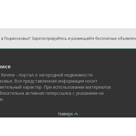
 в Подмосковье? Зарегистрируйтесь и размещайте бесплатные объявле
висе
 Review - портал о загородной недвжимости
ковья. Вся представленная информация носит
мительный характер. При использовании материалов
бязательна активная гиперссылка с указанием на
к.
Наверх
осковья 2026
Полити