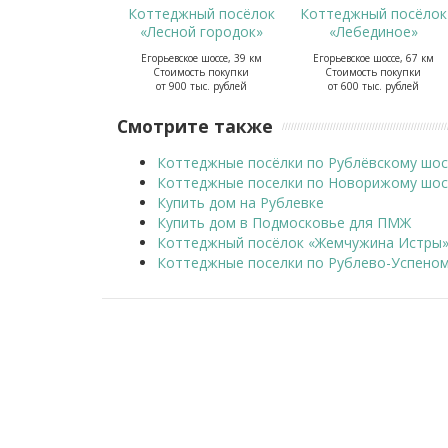
Коттеджный посёлок
Коттеджный посёлок
«Лесной городок»
«Лебединое»
Егорьевское шоссе, 39 км
Егорьевское шоссе, 67 км
Стоимость покупки
Стоимость покупки
от 900 тыс. рублей
от 600 тыс. рублей
Смотрите также
Коттеджные посёлки по Рублёвскому шос
Коттеджные поселки по Новорижому шос
Купить дом на Рублевке
Купить дом в Подмосковье для ПМЖ
Коттеджный посёлок «Жемчужина Истры
Коттеджные поселки по Рублево-Успеном