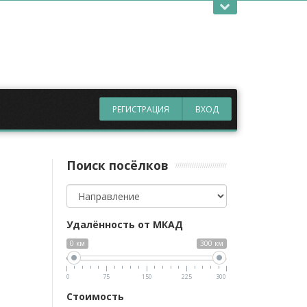
ые темы
ассматривает вопрос постоянного проживания в
асти с пропиской, актуальна будет информация о
 дом в Подмосковье для ПМЖ
, а также интерес
лять такие бюджетные варианты, как
таунхаусы
ли возможность
купить дом в деревне в
РЕГИСТРАЦИЯ
ВХОД
Поиск посёлков
Направление
Удалённость от МКАД
0 км
300 км
0
75
150
225
300
Стоимость