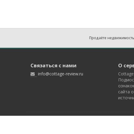
Продаёте недвижимость
Связаться с нами
О сер
info@cottage-review.ru
Cottage
Подмос
ознако
сайта о
источни
Cottage Review - загородная недвижимость Подм