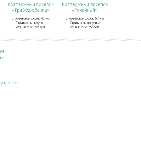
Коттеджный посёлок
Коттеджный посёлок
«Три Жеребенка»
«Ручейный»
Егорьевское шоссе, 45 км
Егорьевское шоссе, 67 км
Стоимость покупки
Стоимость покупки
от 820 тыс. рублей
от 400 тыс. рублей
се
се
»
у шоссе