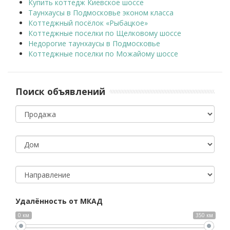
Купить коттедж Киевское шоссе
Таунхаусы в Подмосковье эконом класса
Коттеджный посёлок «Рыбацкое»
Коттеджные поселки по Щелковому шоссе
Недорогие таунхаусы в Подмосковье
Коттеджные поселки по Можайому шоссе
Поиск объявлений
Тип
объявления
Тип
объекта
Направление
Удалённость от МКАД
0 км
350 км