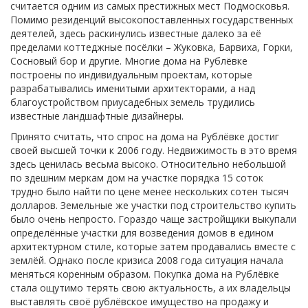
считается одним из самых престижных мест Подмосковья.
Помимо резиденций высокопоставленных государственных
деятелей, здесь раскинулись известные далеко за её
пределами коттеджные посёлки – Жуковка, Барвиха, Горки,
Сосновый бор и другие. Многие дома на Рублёвке
построены по индивидуальным проектам, которые
разрабатывались именитыми архитекторами, а над
благоустройством приусадебных земель трудились
известные ландшафтные дизайнеры.
Принято считать, что спрос на дома на Рублёвке достиг
своей высшей точки к 2006 году. Недвижимость в это время
здесь ценилась весьма высоко. Относительно небольшой
по здешним меркам дом на участке порядка 15 соток
трудно было найти по цене менее нескольких сотен тысяч
долларов. Земельные же участки под строительство купить
было очень непросто. Гораздо чаще застройщики выкупали
определённые участки для возведения домов в едином
архитектурном стиле, которые затем продавались вместе с
землёй. Однако после кризиса 2008 года ситуация начала
меняться коренным образом. Покупка дома на Рублёвке
стала ощутимо терять свою актуальность, а их владельцы
выставлять своё рублёвское имущество на продажу и